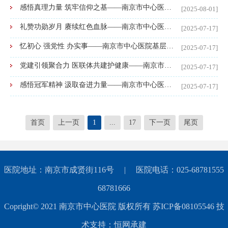
感悟真理力量 筑牢信仰之基——南京市中心医院普外麻醉党支部参观马克思主义文献典藏展
[2025-08-01]
礼赞功勋岁月 赓续红色血脉——南京市中心医院开展“光荣在党50年”纪念章颁发活动
[2025-07-17]
忆初心 强党性 办实事——南京市中心医院基层党支部开展庆祝中国共产党成立104周年主题党日活动
[2025-07-17]
党建引领聚合力 医联体共建护健康——南京市中心医院以党建为引领持续推动医联体建设
[2025-07-17]
感悟冠军精神 汲取奋进力量——南京市中心医院基层党支部联合开展党员过“政治生日”主题党日活动
[2025-07-17]
首页
上一页
1
...
17
下一页
尾页
医院地址：南京市成贤街116号 | 医院电话：025-68781555
68781666
Copright© 2021 南京市中心医院 版权所有 苏ICP备08105546 技
术支持：恒网承建