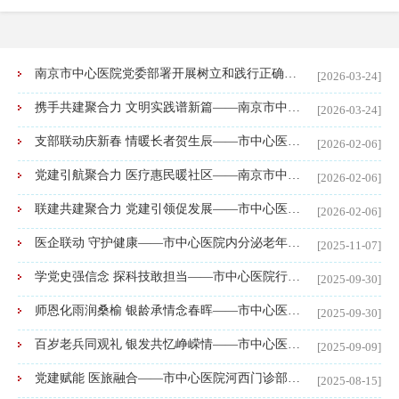
南京市中心医院党委部署开展树立和践行正确政绩观学习教育
[2026-03-24]
携手共建聚合力 文明实践谱新篇——南京市中心医院与大影壁社区新时代文明实践站结对共建
[2026-03-24]
支部联动庆新春 情暖长者贺生辰——市中心医院医养中心党支部、普外麻醉党支部联合瑞金北村社区党委举办党建共建活动
[2026-02-06]
党建引航聚合力 医疗惠民暖社区——南京市中心医院基层党组织联合开展健康科普进社区活动
[2026-02-06]
联建共建聚合力 党建引领促发展——市中心医院行政第三党支部开展党建共建活动
[2026-02-06]
医企联动 守护健康——市中心医院内分泌老年党支部开展党建共建活动
[2025-11-07]
学党史强信念 探科技敢担当——市中心医院行政第二党支部赴南京科技馆开展主题党日活动
[2025-09-30]
师恩化雨润桑榆 银龄承情念春晖——市中心医院医养中心党支部举办教师节主题党日活动
[2025-09-30]
百岁老兵同观礼 银发共忆峥嵘情——市中心医院医养中心党支部组织集中观看纪念中国人民抗日战争暨世界反法西斯战争胜利80周年大会
[2025-09-09]
党建赋能 医旅融合——市中心医院河西门诊部党支部开展党建共建活动
[2025-08-15]