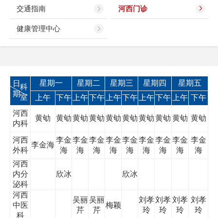
交通指南
河西门诊
健康管理中心
星期一
星期二
星期三
星期四
星期五
日
科
期
室
上午
下午
上午
下午
上午
下午
上午
下午
上午
下午
河西
黄劬
黄劬
黄劬
黄劬
黄劬
黄劬
黄劬
黄劬
黄劬
黄劬
内科
河西
李金
李金
李金
李金
李金
李金
李金
李金
李金
李金海
外科
海
海
海
海
海
海
海
海
海
河西
内分
欣冰
欣冰
泌科
河西
吴丽
吴丽
刘孝
刘孝
刘孝
刘孝
中医
梅颖
芹
芹
玲
玲
玲
玲
科