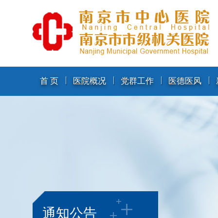
首 页
医院概况
党群工作
医德医风
通知公告